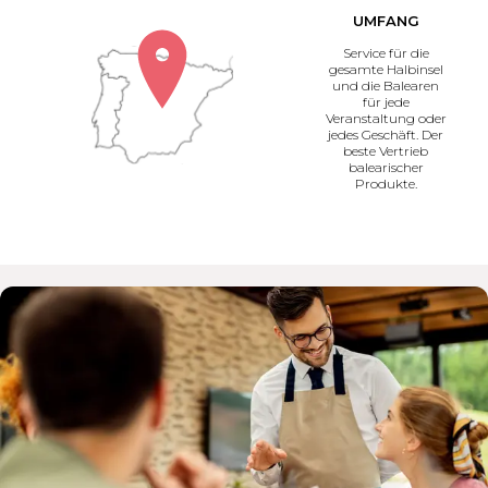
UMFANG
Service für die
gesamte Halbinsel
und die Balearen
für jede
Veranstaltung oder
jedes Geschäft. Der
beste Vertrieb
balearischer
Produkte.