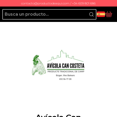
contacto@productodeaqui.com / +34 609 801 686
Producto de Aquí
Ces