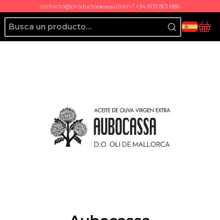
contacto@productodeaqui.com / +34 609 801 686
Producto de Aquí
Ces