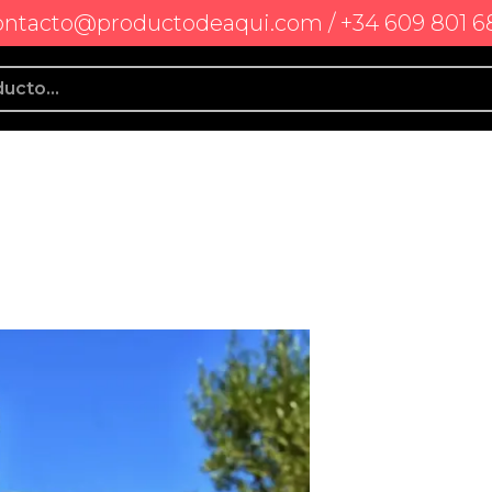
ontacto@productodeaqui.com / +34 609 801 6