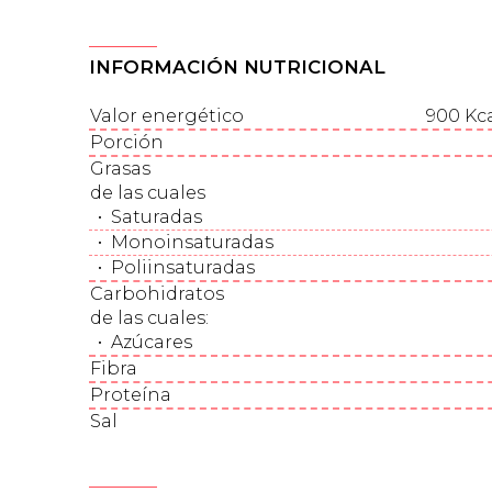
INFORMACIÓN NUTRICIONAL
Valor energético
900 Kca
Porción
Grasas
de las cuales
•
Saturadas
•
Monoinsaturadas
•
Poliinsaturadas
Carbohidratos
de las cuales
:
•
Azúcares
Fibra
Proteína
Sal