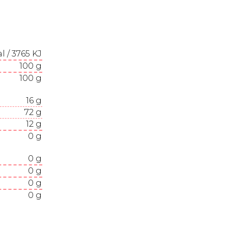
l / 3765 KJ
100
g
100
g
16
g
72
g
12
g
0
g
0
g
0
g
0
g
0
g