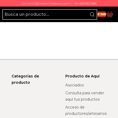
contacto@productodeaqui.com / +34 609 801 686
Producto de Aquí
Ces
Categorías de
Producto de Aquí
producto
Asociados
Consulta para vender
aquí tus productos
Acceso de
productores/artesanos