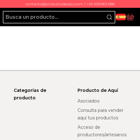
contacto@productodeaqui.com / +34 609 801 686
Producto de Aquí
Ces
Categorías de
Producto de Aquí
producto
Asociados
Consulta para vender
aquí tus productos
Acceso de
productores/artesanos