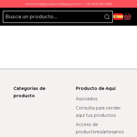
contacto@productodeaqui.com / +34 609 801 686
Producto de Aquí
Ces
Categorías de
Producto de Aquí
producto
Asociados
Consulta para vender
aquí tus productos
Acceso de
productores/artesanos