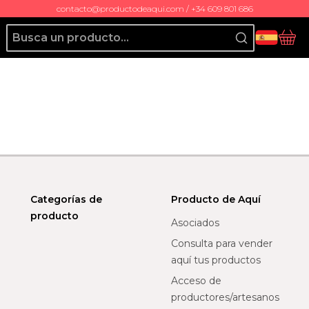
contacto@productodeaqui.com / +34 609 801 686
Producto de Aquí
Ces
Categorías de
Producto de Aquí
producto
Asociados
Consulta para vender
aquí tus productos
Acceso de
productores/artesanos