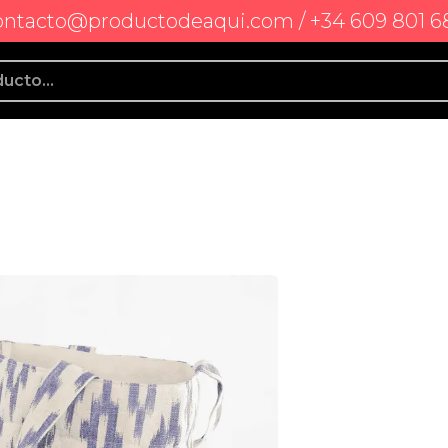
ontacto@productodeaqui.com / +34 609 801 6