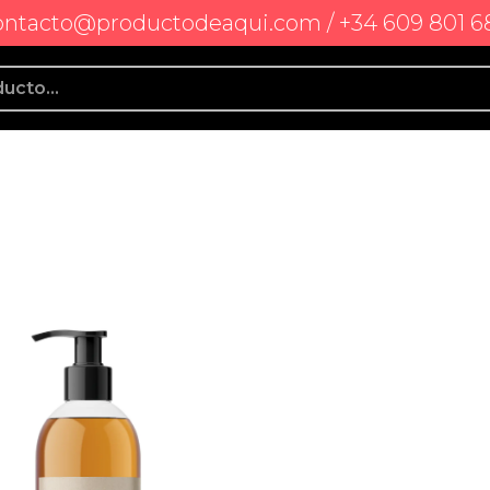
ontacto@productodeaqui.com / +34 609 801 6