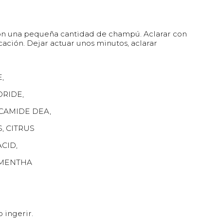
on una pequeña cantidad de champú. Aclarar con
ción. Dejar actuar unos minutos, aclarar
,
RIDE,
OCAMIDE DEA,
, CITRUS
CID,
 MENTHA
 ingerir.