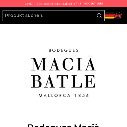
kontakt@productodeaqui.com / +34 609 801 686
Producto de Aquí
Ko