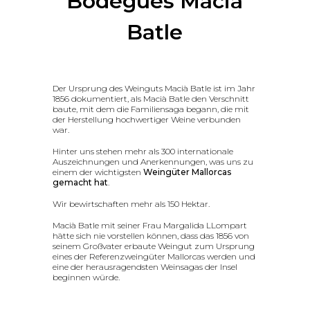
Bodegues Macià
Batle
Der Ursprung des Weinguts Macià Batle ist im Jahr
1856 dokumentiert, als Macià Batle den Verschnitt
baute, mit dem die Familiensaga begann, die mit
der Herstellung hochwertiger Weine verbunden
war.
Hinter uns stehen mehr als 300 internationale
Auszeichnungen und Anerkennungen, was uns zu
einem der wichtigsten
Weingüter Mallorcas
gemacht hat
.
Wir bewirtschaften mehr als 150 Hektar.
Macià Batle mit seiner Frau Margalida LLompart
hätte sich nie vorstellen können, dass das 1856 von
seinem Großvater erbaute Weingut zum Ursprung
eines der Referenzweingüter Mallorcas werden und
eine der herausragendsten Weinsagas der Insel
beginnen würde.