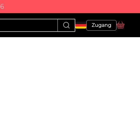
86
Profil
Zugang
Korb