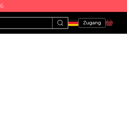
86
Profil
Zugang
Korb