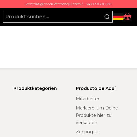
kontakt@productodeaqui.com / +34 609 801 686
Producto de Aquí
Ko
Produktkategorien
Producto de Aquí
Mitarbeiter
Markiere, um Deine
Produkte hier zu
verkaufen
Zugang für