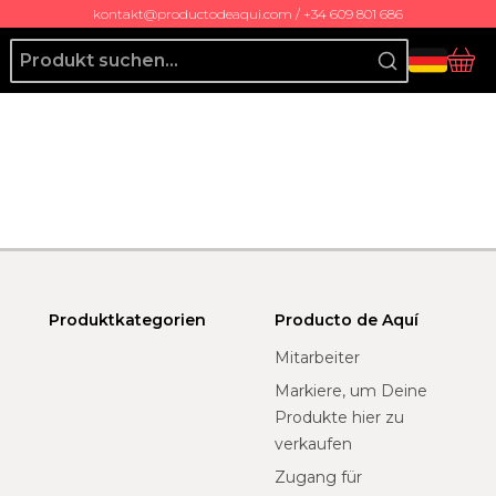
kontakt@productodeaqui.com / +34 609 801 686
Producto de Aquí
Ko
Produktkategorien
Producto de Aquí
Mitarbeiter
Markiere, um Deine
Produkte hier zu
verkaufen
Zugang für