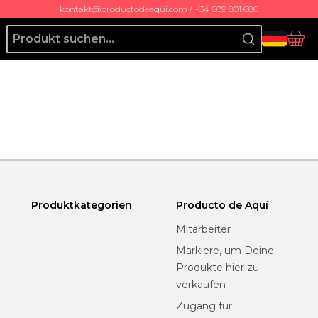
kontakt@productodeaqui.com / +34 609 801 686
Producto de Aquí
Ko
Produktkategorien
Producto de Aquí
Mitarbeiter
Markiere, um Deine
Produkte hier zu
verkaufen
Zugang für