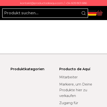
kontakt@productodeaqui.com / +34 609 801 686
Producto de Aquí
Ko
Produktkategorien
Producto de Aquí
Mitarbeiter
Markiere, um Deine
Produkte hier zu
verkaufen
Zugang für