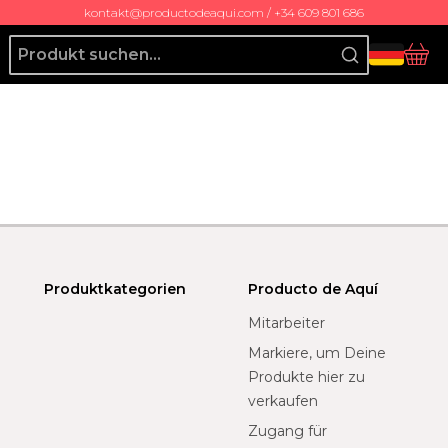
kontakt@productodeaqui.com / +34 609 801 686
Producto de Aquí
Ko
Produktkategorien
Producto de Aquí
Mitarbeiter
Markiere, um Deine
Produkte hier zu
verkaufen
Zugang für