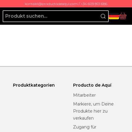
kontakt@productodeaqui.com / +34 609 801 686
Producto de Aquí
Ko
Produktkategorien
Producto de Aquí
Mitarbeiter
Markiere, um Deine
Produkte hier zu
verkaufen
Zugang für