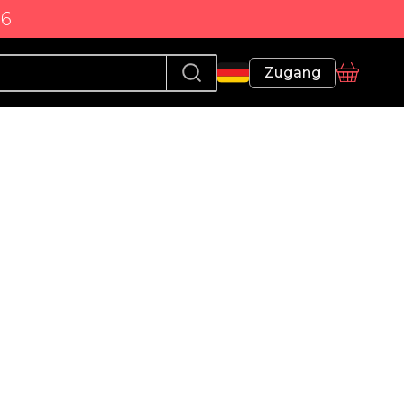
86
Profil
Zugang
Korb