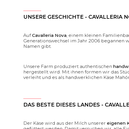
UNSERE GESCHICHTE - CAVALLERIA 
Auf
Cavalleria Nova
, einem kleinen Familienba
Generationswechsel im Jahr 2006 begannen wi
Namen gibt.
Unsere Farm produziert authentischen
handwe
hergestellt wird. Mit ihnen formen wir das St
verleiht und es als handwerklichen Käse Mahón
DAS BESTE DIESES LANDES - CAVALL
Der Käse wird aus der Milch unserer
eigenen 
gefüttert werden. Damit versuchen wir, alle 