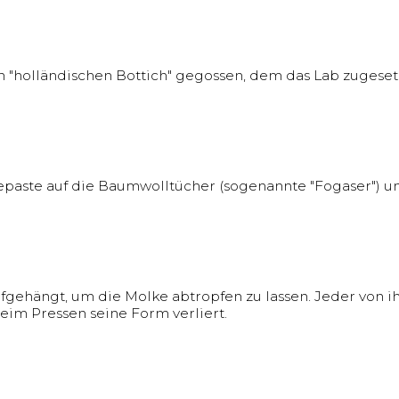
n "holländischen Bottich" gegossen, dem das Lab zugesetz
epaste auf die Baumwolltücher (sogenannte "Fogaser") un
fgehängt, um die Molke abtropfen zu lassen. Jeder von i
im Pressen seine Form verliert.