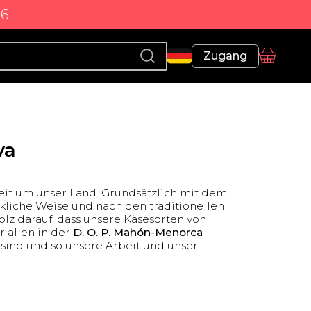
86
Profil
Zugang
Korb
va
it um unser Land. Grundsätzlich mit dem,
rkliche Weise und nach den traditionellen
olz darauf, dass unsere Käsesorten von
 allen in der
D. O. P. Mahón-Menorca
 sind und so unsere Arbeit und unser