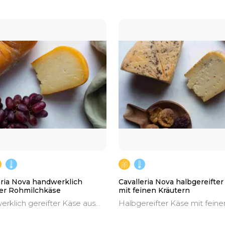
eria Nova handwerklich
Cavalleria Nova halbgereifter
ter Rohmilchkäse
mit feinen Kräutern
rklich gereifter Käse aus
Halbgereifter Käse mit feine
Kuhmilch (D. O. P. Mahón-
Kräutern, Handwerker von r
ca).
Kuhmilch