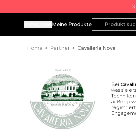
k
Producto de Aquí
Kategorien
Meine Produkte
Home
>
Partner
>
Cavalleria Nova
Bei
Cavall
was sie er
Techniken,
außergewö
registrier
Engagemen