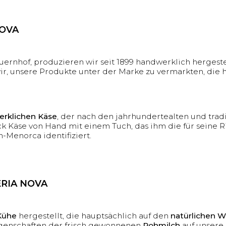
NOVA
uernhof, produzieren wir seit 1899 handwerklich hergest
r, unsere Produkte unter der Marke zu vermarkten, di
rklichen Käse
, der nach den jahrhundertealten und tra
ück Käse von Hand mit einem Tuch, das ihm die für seine 
-Menorca identifiziert.
ERIA NOVA
Kühe
hergestellt, die hauptsächlich auf den
natürlichen 
Eigenschaften der frisch gewonnenen
Rohmilch
auf unsere