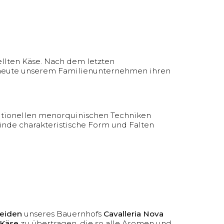
ellten Käse. Nach dem letzten
e heute unserem Familienunternehmen ihren
ditionellen menorquinischen Techniken
Rinde charakteristische Form und Falten
Weiden
unseres Bauernhofs
Cavalleria Nova
Käse
zu übertragen, die so alle Aromen und