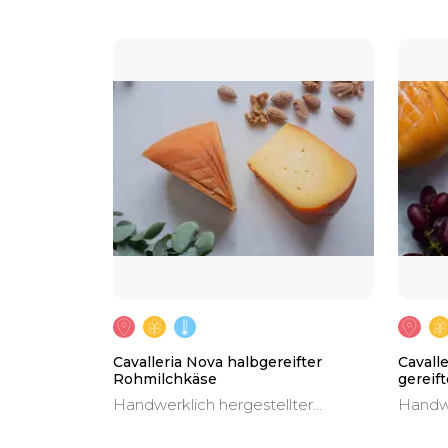
Cavalleria Nova halbgereifter
Cavall
Rohmilchkäse
gereif
Handwerklich hergestellter
Handwe
halbgereifter Käse aus roher
roher 
Kuhmilch (D. O. P. Mahón-
Menor