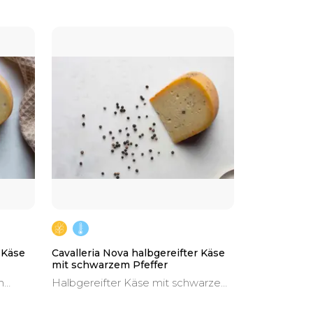
 Käse
Cavalleria Nova halbgereifter Käse
mit schwarzem Pfeffer
n
Halbgereifter Käse mit schwarzem
oher
Pfeffer, handwerklich hergestellt
aus roher Kuhmilch