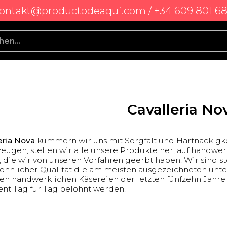
ontakt@productodeaqui.com / +34 609 801 6
Cavalleria No
eria Nova
kümmern wir uns mit Sorgfalt und Hartnäckigke
zeugen, stellen wir alle unsere Produkte her, auf handwe
 die wir von unseren Vorfahren geerbt haben. Wir sind st
hnlicher Qualität die am meisten ausgezeichneten unter
ten handwerklichen Käsereien der letzten fünfzehn Jahre
t Tag für Tag belohnt werden.