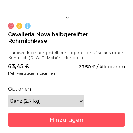
1
/
3
Cavalleria Nova halbgereifter
Rohmilchkäse.
Handwerklich hergestellter halbgereifter Käse aus roher
Kuhmilch (D. O. P. Mahón-Menorca).
63,45
 €
23,50
 €
 / kilogramm
Mehrwertsteuer inbegriffen
Optionen
Hinzufügen