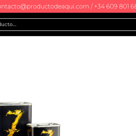
ontacto@productodeaqui.com / +34 609 801 6