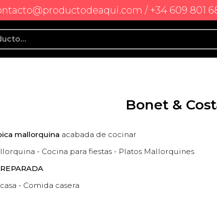
ontacto@productodeaqui.com / +34 609 801 6
Bonet & Cost
ica mallorquina
acabada de cocinar
lorquina - Cocina para fiestas - Platos Mallorquines
PREPARADA
 casa - Comida casera