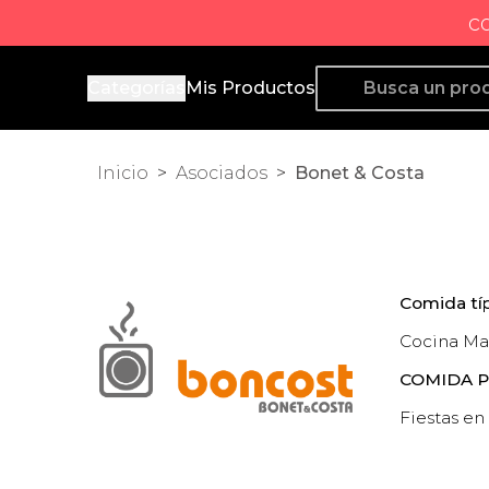
c
Producto de Aquí
Categorías
Mis Productos
Inicio
>
Asociados
>
Bonet & Costa
Comida típ
Cocina Mal
COMIDA 
Fiestas en