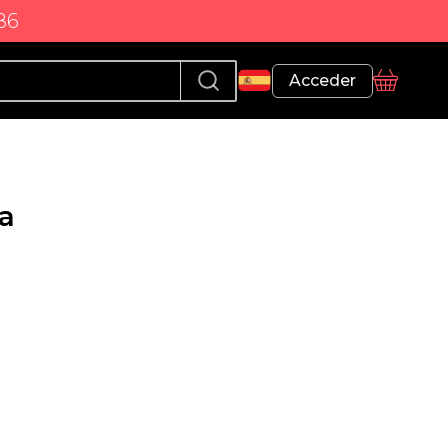
86
Perfil
Acceder
Cesta
a