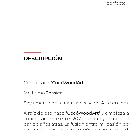
perfecta.
DESCRIPCIÓN
Como nace "
CocóWoodArt
"
Me llamo
Jessica
.
Soy amante de la naturaleza y del Arte en toda
A raíz de eso nace "
CocóWoodArt
" y empieza a
concretamente en el 2021 aunque ya había sem
par de años atrás. La fusión entre mi pasión por
naturaleza hace que mi sueño se vuelva realid