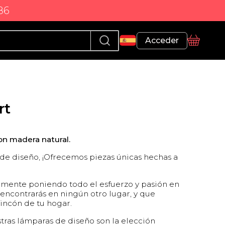
86
Perfil
Acceder
Cesta
rt
on madera natural.
e diseño, ¡Ofrecemos piezas únicas hechas a
amente poniendo todo el esfuerzo y pasión en
 encontrarás en ningún otro lugar, y que
rincón de tu hogar.
stras lámparas de diseño son la elección