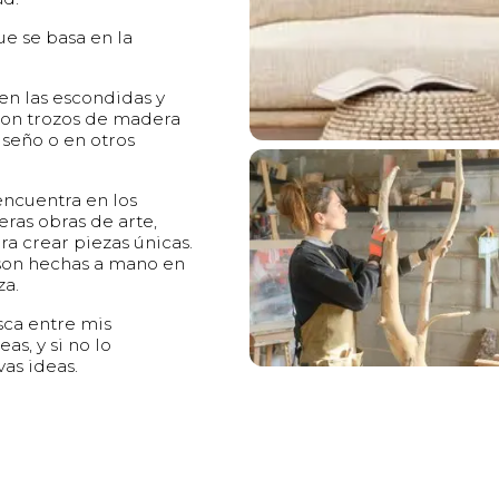
e se basa en la
en las escondidas y
 Son trozos de madera
seño o en otros
encuentra en los
ras obras de arte,
ra crear piezas únicas.
son hechas a mano en
za.
sca entre mis
s, y si no lo
as ideas.