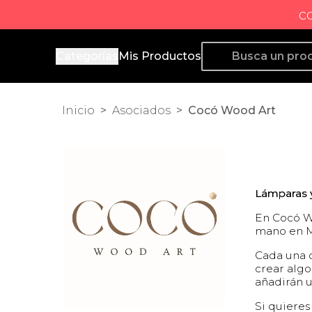
c
Producto de Aquí
Categorías
Mis Productos
Inicio
>
Asociados
>
Cocó Wood Art
Lámparas 
En Cocó W
mano en M
Cada una d
crear algo
añadirán u
Si quieres