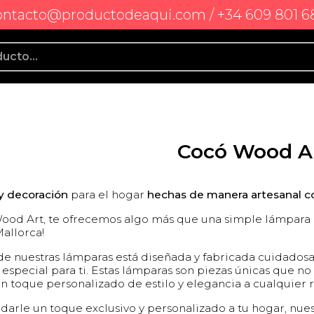
ontacto@productodeaqui.com / +34 609 801 6
Cocó Wood A
y decoración
para el hogar
hechas de manera artesanal c
ood Art, te ofrecemos algo más que una simple lámpara d
allorca!
e nuestras lámparas está diseñada y fabricada cuidados
 especial para ti. Estas lámparas son piezas únicas que no
n toque personalizado de estilo y elegancia a cualquier 
 darle un toque exclusivo y personalizado a tu hogar, nue