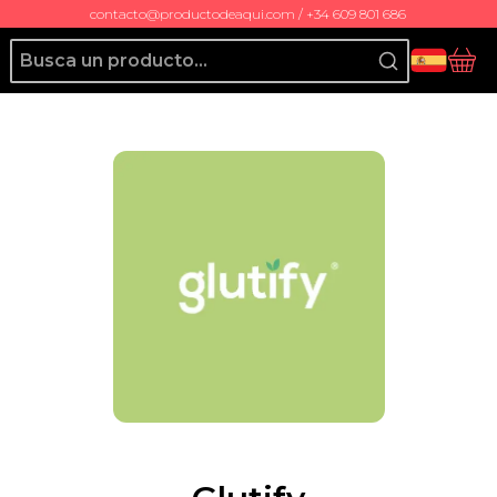
contacto@productodeaqui.com / +34 609 801 686
Producto de Aquí
Ces