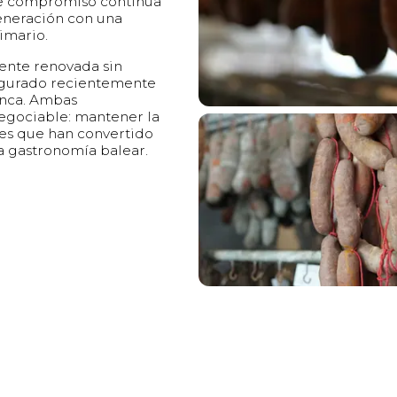
ste compromiso continúa
generación con una
imario.
mente renovada sin
augurado recientemente
Inca. Ambas
egociable: mantener la
ares que han convertido
la gastronomía balear.