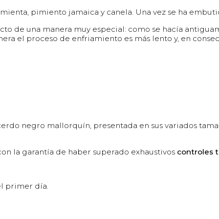
 pimienta, pimiento jamaica y canela. Una vez se ha embut
to de una manera muy especial: como se hacía antiguame
era el proceso de enfriamiento es más lento y, en consec
erdo negro mallorquín, presentada en sus variados tamaño
 con la garantía de haber superado exhaustivos
controles t
l primer día.