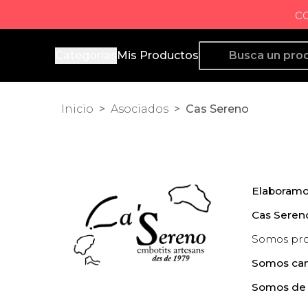
c
Producto de Aquí
Categorías
Mis Productos
Inicio
>
Asociados
>
Cas Sereno
Elaboramo
Cas Sere
Somos pro
Somos ca
Somos de