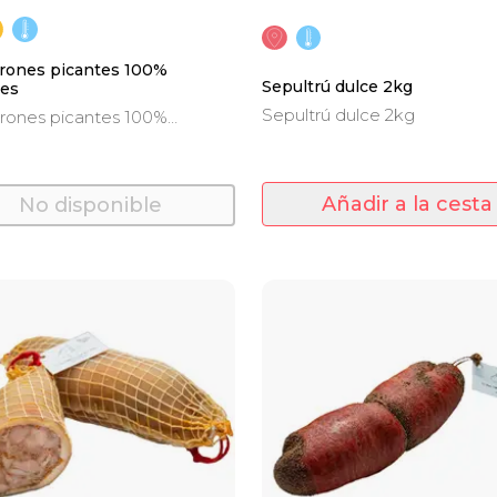
rrones picantes 100%
Sepultrú dulce 2kg
les
Sepultrú dulce 2kg
rrones picantes 100%
les (500gr. 5 unidades aprox)
Añadir a la cesta
No disponible