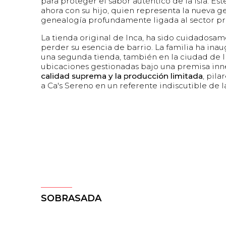
para proteger el sabor auténtico de la isla. E
ahora con su hijo, quien representa la nueva 
genealogía profundamente ligada al sector pr
La tienda original de Inca, ha sido cuidadosa
perder su esencia de barrio. La familia ha in
una segunda tienda, también en la ciudad de 
ubicaciones gestionadas bajo una premisa inn
calidad suprema y la producción limitada
, pil
a Ca's Sereno en un referente indiscutible de 
SOBRASADA