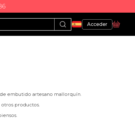
86
Perfil
Acceder
Cesta
n de embutido artesano mallorquín.
e otros productos.
piensos.