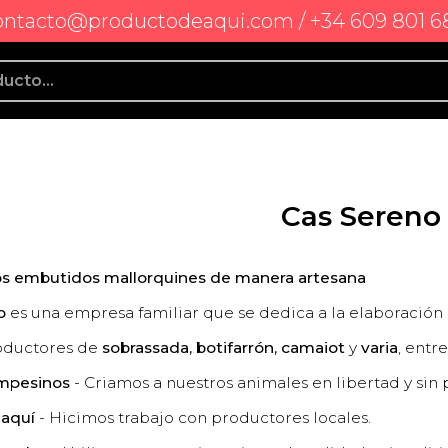
ontacto@productodeaqui.com / +34 609 801 6
Cas Sereno
s embutidos mallorquines de manera artesana
no
es una empresa familiar que se dedica a la elaboració
ductores de
sobrassada, botifarrón, camaiot
y
varia
, entr
mpesinos
- Criamos a nuestros animales en libertad y sin 
 aquí
- Hicimos trabajo con productores locales.