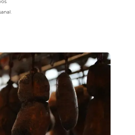
vos.
anal.