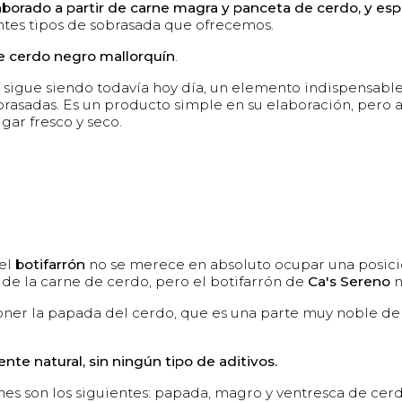
borado a partir de carne magra y panceta de cerdo, y es
entes tipos de sobrasada que ofrecemos.
e cerdo negro mallorquín
.
o sigue siendo todavía hoy día, un elemento indispensabl
obrasadas. Es un producto simple en su elaboración, pero
gar fresco y seco.
 el
botifarrón
no se merece en absoluto ocupar una posició
de la carne de cerdo, pero el botifarrón de
Ca's Sereno
n
oner la papada del cerdo, que es una parte muy noble del 
e natural, sin ningún tipo de aditivos.
nes son los siguientes: papada, magro y ventresca de cerd