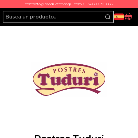
contacto@productodeaqui.com / +34 609 801 686
Producto de Aquí
Ces