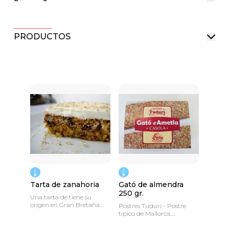
PRODUCTOS
Tarta de zanahoria
Gató de almendra
250 gr.
Una tarta de tiene su
origen en Gran Bretaña
Postres Tudurí - Postre
pero que se ha
típico de Mallorca,
popularizado en los
elaborado con almendra.
últimos años.