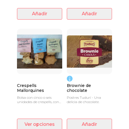
Añadir
Añadir
Crespells
Brownie de
Mallorquines
chocolate
Bolsa con cinco o seis
Postres Tudurí - Una
unidades de crespells, con
delicia de chocolate.
un peso de 240 gramos.
Ver opciones
Añadir