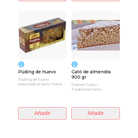
Púding de huevo
Gató de almendra
900 gr.
Púding de huevo
elaborado al baño maría y
Postres Tudurí -
con coca de ensaimada
Tradicional tarta
producida por la propia
mallorquina de gató de
empresa.
almendra.
Añadir
Añadir