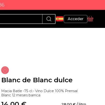
86
Perfil
Acceder
Cesta
Blanc de Blanc dulce
Macia Batle -75 cl.- Vino Dulce 100% Prensal
Blanc 12 meses barrica
14,00
 €
28,00
 €
 / litro