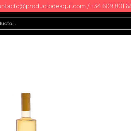
ontacto@productodeaqui.com / +34 609 801 6