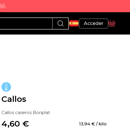
86
Perfil
Acceder
Cesta
Callos
Callos caseros Bonplat
4,60
 €
13,94
 €
 / kilo