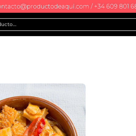
ontacto@productodeaqui.com / +34 609 801 6