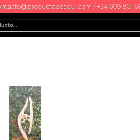
ontacto@productodeaqui.com / +34 609 801 6