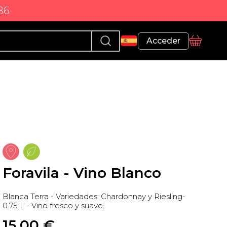
86
Perfil
Acceder
Cesta
Foravila - Vino Blanco
Blanca Terra - Variedades: Chardonnay y Riesling-
0.75 L - Vino fresco y suave.
15,00
 €