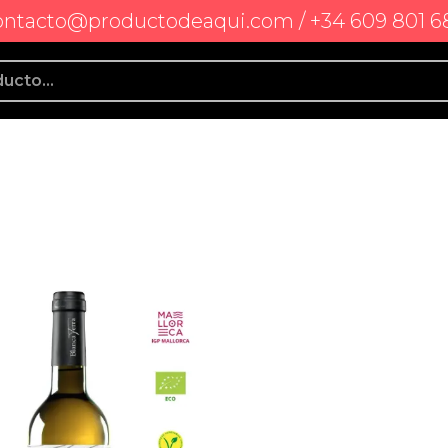
ontacto@productodeaqui.com / +34 609 801 6