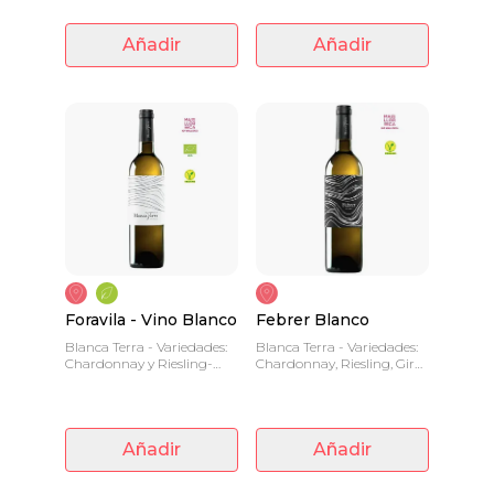
carácter.
Añadir
Añadir
Foravila - Vino Blanco
Febrer Blanco
Blanca Terra - Variedades:
Blanca Terra - Variedades:
Chardonnay y Riesling-
Chardonnay, Riesling, Giró
0.75 L - Vino fresco y suave.
Ros y Moscatel- 0.75 L -
Vino blanco 12 meses en
cemento y barrica
Añadir
Añadir