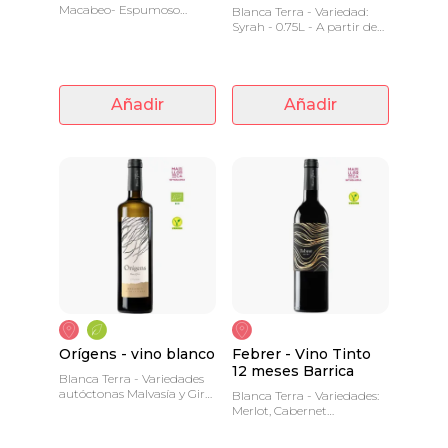
Macabeo- Espumoso
Blanca Terra - Variedad:
elaborado mediante el
Syrah - 0.75L - A partir de
método tradicional, con
la variedad Syrah hemos
una crianza mínima de 24
obtenido este vino alegre y
meses.
con ganas vivir
Añadir
Añadir
Orígens - vino blanco
Febrer - Vino Tinto
12 meses Barrica
Blanca Terra - Variedades
autóctonas Malvasía y Giró
Blanca Terra - Variedades:
Ros - 0.75 L - Vino fresco y
Merlot, Cabernet
ligero.
Sauvignon y Monastrell -
0.75 L - Con cuerpo y