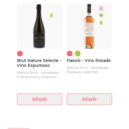
Brut Nature Selecte -
Passió - Vino Rosado
Vino Espumoso
Blanca Terra - Variedades:
Malvasía, Cabernet
Blanca Terra - Variedades:
Sauvignon y Merlot- 0.75 L
Chardonnay y Moscatel -
- Hemos reinventado el
Larga Crianza - Elegancia
vino rosado.
y el refinamiento se
fusionan.
Añadir
Añadir