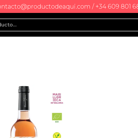
ontacto@productodeaqui.com / +34 609 801 6