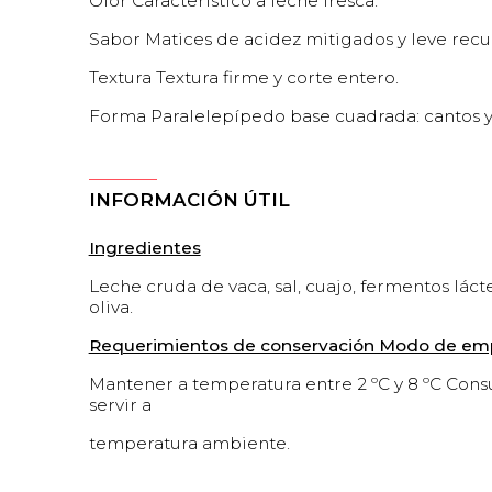
Olor Característico a leche fresca.
Sabor Matices de acidez mitigados y leve recu
Textura Textura firme y corte entero.
Forma Paralelepípedo base cuadrada: cantos y
INFORMACIÓN ÚTIL
Ingredientes
Leche cruda de vaca, sal, cuajo, fermentos láct
oliva.
Requerimientos de conservación Modo de em
Mantener a temperatura entre 2 ºC y 8 ºC Cons
servir a
temperatura ambiente.