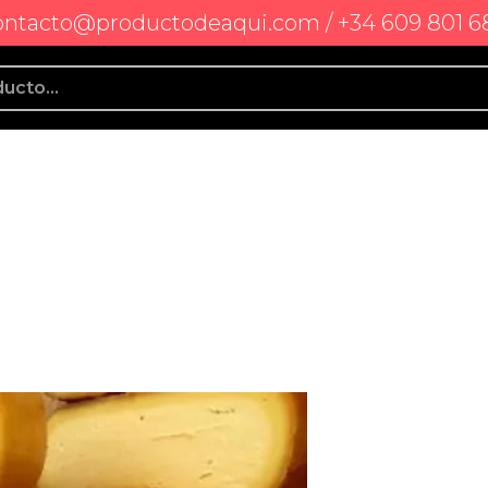
ontacto@productodeaqui.com / +34 609 801 6