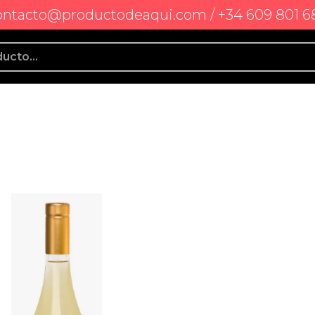
ontacto@productodeaqui.com / +34 609 801 6