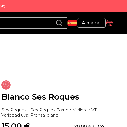
86
Perfil
Acceder
Cesta
Blanco Ses Roques
Ses Roques - Ses Roques Blanco Mallorca VT -
Variedad uva: Prensal blanc
15,00
 €
20,00
 €
 / litro