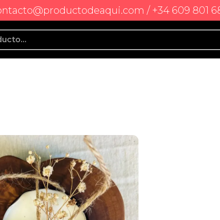
ontacto@productodeaqui.com / +34 609 801 6