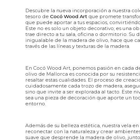
Descubre la nueva incorporación a nuestra cole
tesoro de
Cocó Wood Art
que promete transfor
que puede aportar a tus espacios, convirtiénd
Este no es solo un objeto decorativo; es una ob
trae directo a tu sala, oficina o dormitorio. Su
inigualable de la madera de olivo, hace que cad
través de las líneas y texturas de la madera.
En Cocó Wood Art, ponemos pasión en cada deta
olivo de Mallorca es conocida por su resistenc
resaltar estas cualidades. El proceso de creaci
cuidadosamente cada trozo de madera, asegurand
sino que invite a ser explorada al tacto. Este n
sea una pieza de decoración que aporte un toqu
entorno.
Además de su belleza estética, nuestra vela en
reconectar con la naturaleza y crear ambientes
suave que desprende la madera de olivo, junto