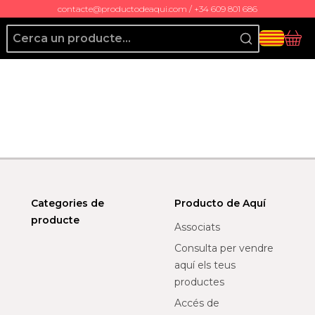
contacte@productodeaqui.com / +34 609 801 686
Producto de Aquí
Cis
Categories de
Producto de Aquí
producte
Associats
Consulta per vendre
aquí els teus
productes
Accés de