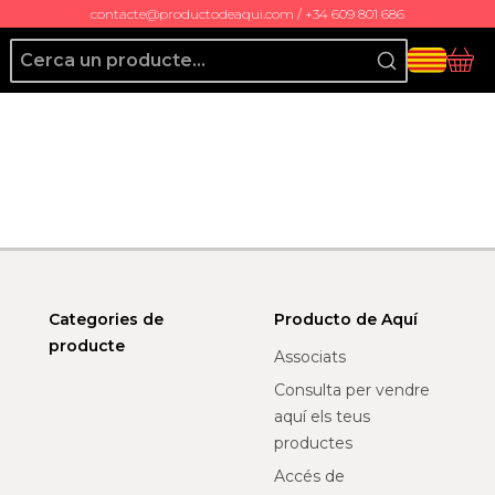
contacte@productodeaqui.com / +34 609 801 686
Producto de Aquí
Cis
Categories de
Producto de Aquí
producte
Associats
Consulta per vendre
aquí els teus
productes
Accés de