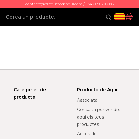
contacte@productodeaqui.com / +34 609 801 686
Producto de Aquí
Cis
Categories de
Producto de Aquí
producte
Associats
Consulta per vendre
aquí els teus
productes
Accés de