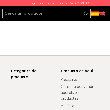
contacte@productodeaqui.com / +34 609 801 686
Producto de Aquí
Cis
Categories de
Producto de Aquí
producte
Associats
Consulta per vendre
aquí els teus
productes
Accés de