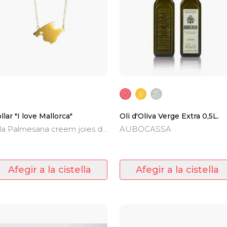
llar "I love Mallorca"
Oli d'Oliva Verge Extra 0,5L.
la Palmesana creem joies de
AUBOCASSA
llorca, i hem decidit
mençar pel preuat perfil de
la.
Afegir a la cistella
Afegir a la cistella