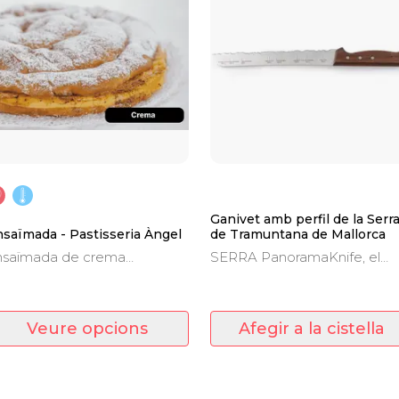
Ganivet amb perfil de la Serr
saïmada - Pastisseria Àngel
de Tramuntana de Mallorca
nsaïmada de crema
SERRA PanoramaKnife, el
emada, llisa, cabell d'àngel,
ganivet que reflecteix la Ser
colata o sobrassada.
de Tramuntana de Mallorca
amb el seu magnífic perfil
mediterrani.
Veure opcions
Afegir a la cistella