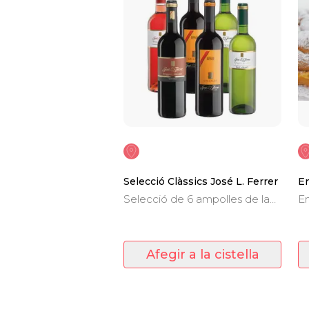
Selecció Clàssics José L. Ferrer
En
Selecció de 6 ampolles de la
E
gamma clàssica José L. Ferrer.
cr
xo
Afegir a la cistella