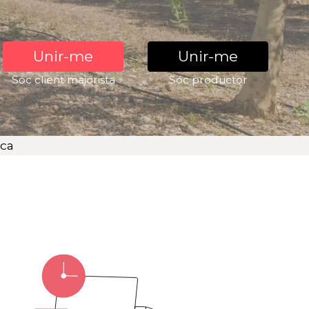
Unir-me
Unir-me
Sóc client majorista
Sóc productor
rca