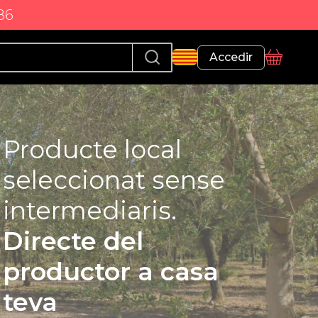
86
Perfil
Accedir
Cistella
Producte local
seleccionat sense
intermediaris.
Directe del
productor a casa
teva