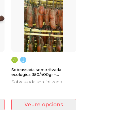
a
Sobrassada semirritzada
ecològica 350/400gr -
FERRERICO
Sobrassada semirritzada
ra
ecològica dolça, picant o
extrapicant
Veure opcions