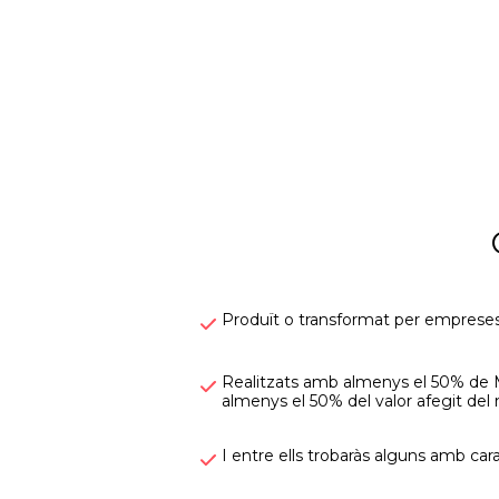
Produït o transformat per empreses
Realitzats amb almenys el 50% de Ma
almenys el 50% del valor afegit del 
I entre ells trobaràs alguns amb car