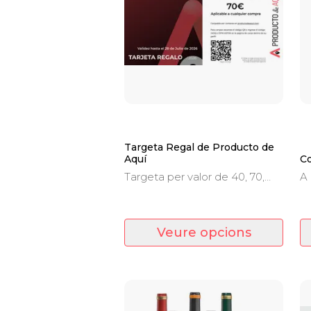
Targeta Regal de Producto de
Aquí
Co
Targeta per valor de 40, 70,
A 
100, 150 o 200 Euros. La
Ma
solució perfecta per regalar a
co
familiars, amics i companys.
l'il
Veure opcions