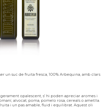
: ser un suc de fruita fresca, 100% Arbequina, amb clars
ugerament opalescent, s' hi poden apreciar aromes i
 romaní, alvocat, poma, pomelo rosa, cereals o ametlla.
uita i un pas amable, fluid i equilibrat. Aquest oli