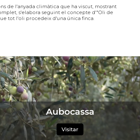
ons de l'anyada climàtica que ha viscut, mostrant
 complet, s'elabora seguint el concepte d'"Oli de
e tot l'oli procedeix d'una única finca.
Aubocassa
Visitar