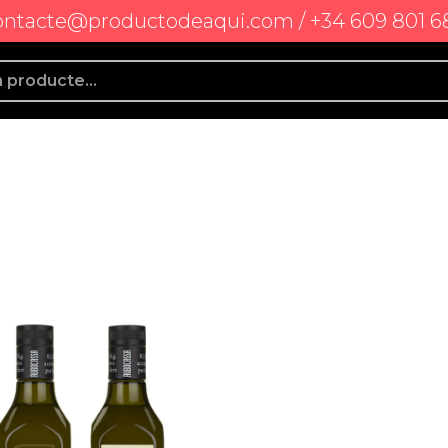
ontacte@productodeaqui.com / +34 609 801 6