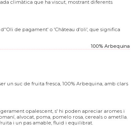
yada climàtica que ha viscut, mostrant diferents
d''Oli de pagament' o 'Château d'oli', que significa
100% Arbequina
 ser un suc de fruita fresca, 100% Arbequina, amb clars
ugerament opalescent, s' hi poden apreciar aromes i
 romaní, alvocat, poma, pomelo rosa, cereals o ametlla.
uita i un pas amable, fluid i equilibrat.