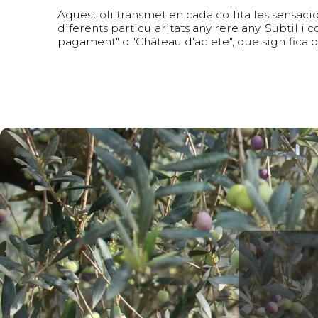
Aquest oli transmet en cada collita les sensaci
diferents particularitats any rere any. Subtil i
pagament" o "Château d'aciete", que significa qu