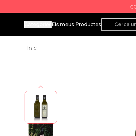
c
Producto de Aquí
Categories
Els meus Productes
Inici