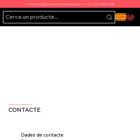
contacte@productodeaqui.com / +34 609 801 686
Producto de Aquí
Cis
CONTACTE
Dades de contacte