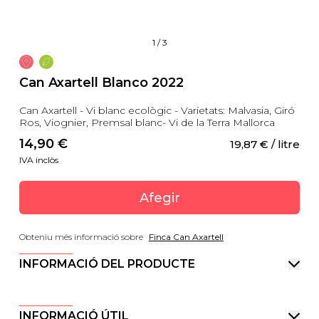
1
/
3
Can Axartell Blanco 2022
Can Axartell - Vi blanc ecològic - Varietats: Malvasia, Giró
Ros, Viognier, Premsal blanc- Vi de la Terra Mallorca
14,90
 €
19,87
 €
 / litre
IVA inclòs
Afegir
Obteniu més informació sobre
Finca Can Axartell
INFORMACIÓ DEL PRODUCTE
INFORMACIÓ ÚTIL