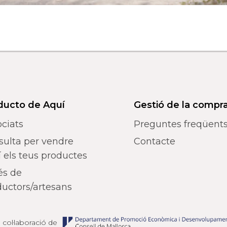
ducto de Aquí
Gestió de la compr
ciats
Preguntes freqüent
sulta per vendre
Contacte
 els teus productes
és de
uctors/artesans
 col·laboració de