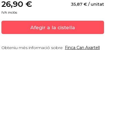
26,90
 €
35,87
 €
 / unitat
IVA inclòs
Afegir a la cistella
Obteniu més informació sobre
Finca Can Axartell