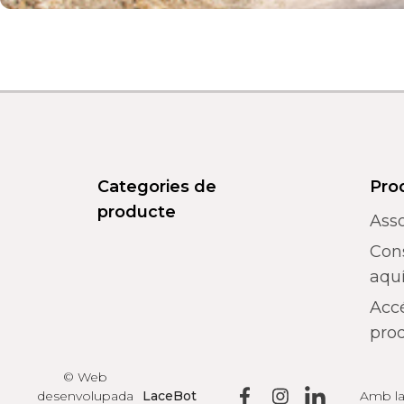
Categories de
Pro
producte
Asso
Con
aquí
Acc
prod
© Web
desenvolupada
LaceBot
Amb la