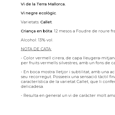
Vi de la Terra Mallorca.
Vi negre ecològic
.
Varietats:
Callet
.
Criança en bóta
: 12 mesos a Foudre de roure fr
Alcohol: 13% vol.
NOTA DE CATA:
- Color vermell cirera, de capa lleugera-mitja
per fruits vermells silvestres, amb un fons de c
- En boca mostra lletjor i subtilitat, amb una 
seu recorregut. Posseeix una sensació tàctil fina
característica de la varietat Callet, que li con
delicadesa.
- Resulta en general un vi de caràcter molt am