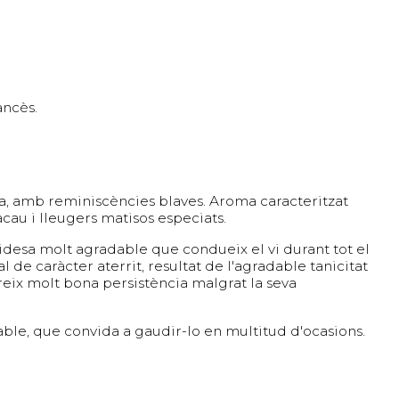
ancès.
na, amb reminiscències blaves. Aroma caracteritzat
acau i lleugers matisos especiats.
acidesa molt agradable que condueix el vi durant tot el
l de caràcter aterrit, resultat de l'agradable tanicitat
fereix molt bona persistència malgrat la seva
able, que convida a gaudir-lo en multitud d'ocasions.