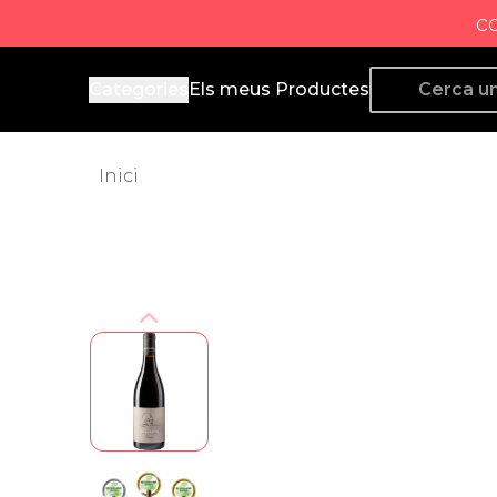
c
Producto de Aquí
Categories
Els meus Productes
Inici