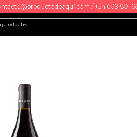
ontacte@productodeaqui.com / +34 609 801 6