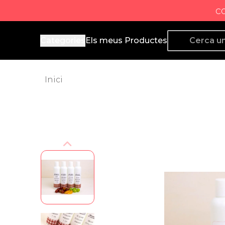
c
Producto de Aquí
Categories
Els meus Productes
Inici