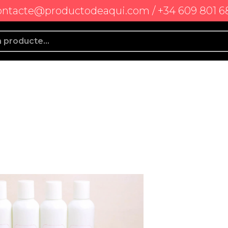
ontacte@productodeaqui.com / +34 609 801 6