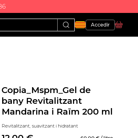
86
Perfil
Accedir
Cistella
Copia_Mspm_Gel de
bany Revitalitzant
Mandarina i Raïm 200 ml
Revitalitzant, suavitzant i hidratant
12,00
 €
60,00
 €
 / litre