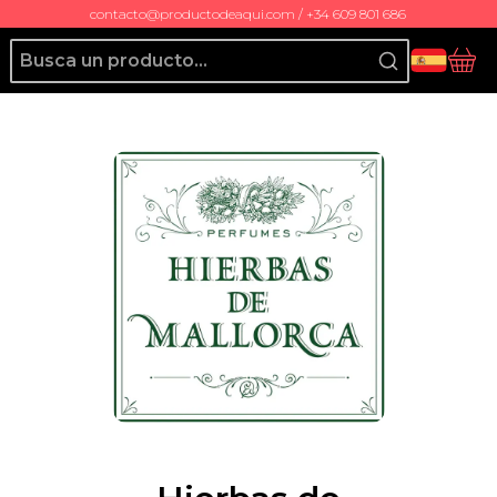
contacto@productodeaqui.com / +34 609 801 686
Producto de Aquí
Ces