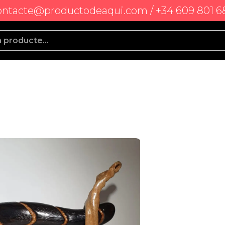
ontacte@productodeaqui.com / +34 609 801 6