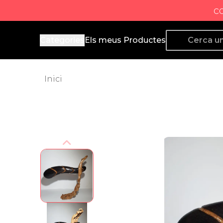
c
Producto de Aquí
Categories
Els meus Productes
Inici