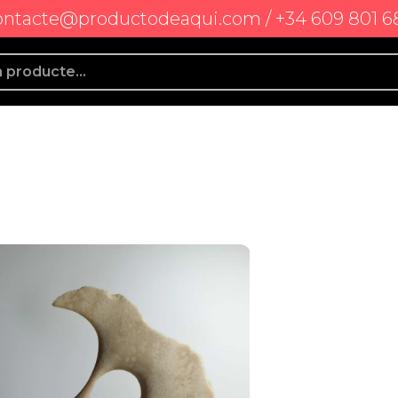
ontacte@productodeaqui.com / +34 609 801 6